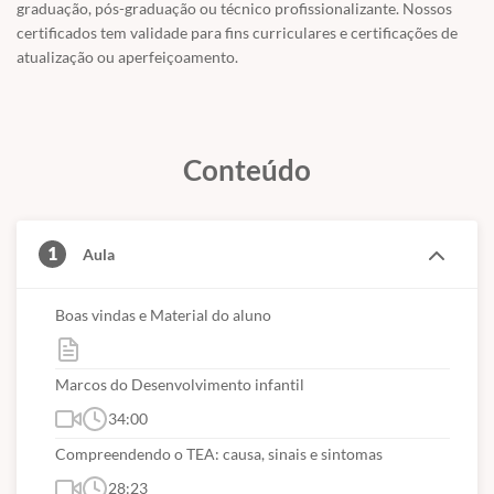
graduação, pós-graduação ou técnico profissionalizante. Nossos
certificados tem validade para fins curriculares e certificações de
PROGRAMAÇÃO
atualização ou aperfeiçoamento.
Marcos do desenvolvimento infantil
Entendo o autismo:
O que é o autismo
Conteúdo
Causas
Sinais e sintomas
Níveis do TEA pelo DSM-5
Intervenções terapêuticas
1
Aula
Importância da família no processo terapêutico
Ciência ABA - mitos e verdades
Princípios básico da Análise do Comportamento para pais
Boas vindas e Material do aluno
Estímulos baseados em abordagens naturalistas
Pré-requisitos para habilidades sociais
Como facilitar a comunicação com pistas visuais
Marcos do Desenvolvimento infantil
O brincar como forma de estimular
34:00
Compreendendo o TEA: causa, sinais e sintomas
Aprenda, de uma vez por todas, como interagir e brincar com sua
28:23