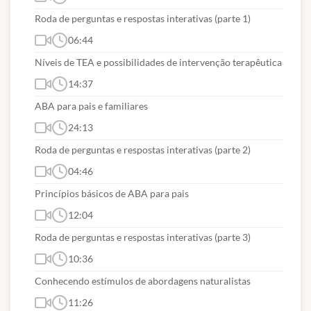
criança autista de uma forma prazerosa e em família
Roda de perguntas e respostas interativas (parte 1)
Matricule-se agora mesmo e aproveite essa oportunidade de tirar
06:44
suas dúvidas e ainda encontrar outras pessoas ou famílias que
Níveis de TEA e possibilidades de intervenção terapêutica
também tenham um autista em casa.
14:37
Curso ministrado pela Fonoaudióloga Paula Anderle CRFa7-9466.
ABA para pais e familiares
24:13
Roda de perguntas e respostas interativas (parte 2)
04:46
Princípios básicos de ABA para pais
12:04
Roda de perguntas e respostas interativas (parte 3)
10:36
Conhecendo estímulos de abordagens naturalistas
11:26