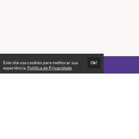
Este site usa cookies para melhorar sua
Ok!
Acesso por 3 meses
experiência.
Política de Privacidade
Até 3 meses de suporte
Estude quando e onde quiser
Materiais para download