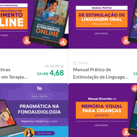
1 hora
44,50 ou
R$
ticas
Manual Prático de
4,68
12x R$
12
 em Terapia
Estimulação de Linguagem
 no
Oral para Crianças
to Online