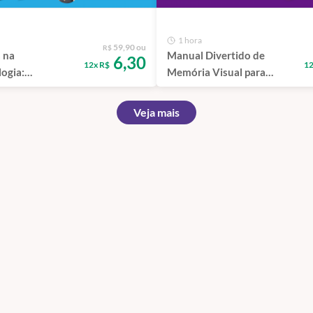
1 hora
59,90 ou
R$
 na
Manual Divertido de
6,30
12x R$
12
ogia:
Memória Visual para
 e Terapia
Crianças (Iniciante)
sso
Veja mais