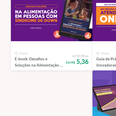
1 hora
1 hora
50,90 ou
R$
E-book: Desafios e
Guia de Prá
5,36
12x R$
Soluções na Alimentação e
Inovadoras
Deglutição em Pessoas
Fonológica
com Síndrome de Down -
Atendimen
Guia prático para
fonoaudiólogos