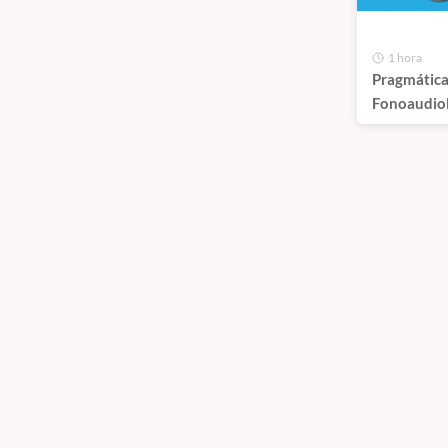
1 hora
Pragmática
Fonoaudiol
Diagnóstico
Passo a Pa