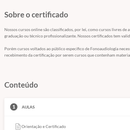
nisso, esta aula objetiva entender quais regiões cerebrais estão envol
suas dificuldades.
Sobre o certificado
Aula 3 – AVALIAÇÃO: A IMPORTÂNCIA DO DIAGNÓSTICO MULTIPROFISS
escrita são importantes de serem avaliados, como pode ser feita a ava
Nossos cursos online são classificados, por lei, como cursos livres de 
elaboração diagnóstica.
graduação ou técnico profissionalizante. Nossos certificados tem valid
Aula 4 – TERAPIA FONOAUDIOLÓGICA. Como a fonoaudiologia pode inte
alterações? Nesta última aula do curso discutiremos sobre quais estrat
Porém cursos voltados ao público específico de Fonoaudiologia nece
suas relações com a escrita.
recebimento da certificação por serem cursos que contenham material
Matricule-se agora! E aprenda os segredos de atender bem.
Curso ministrado pela Fonoaudióloga
Manuella Caroline Barcelos dos
Conteúdo
Importante: o curso será disponibilizado aqui no site no dia 30
1
AULAS
Orientação e Certificado