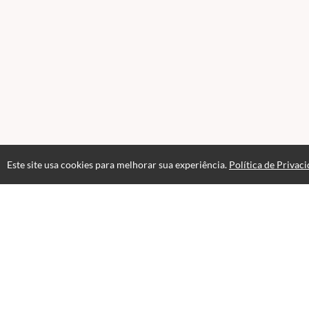
Este site usa cookies para melhorar sua experiência.
Política de Privac
Acesso por 3 meses
Até 3 meses de suporte