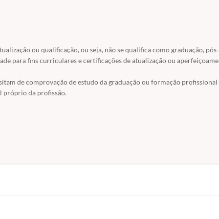
vidas no processo da leitura e o que acontece no cérebro do disléxico qu
IONAL. Nesta aula apresentaremos quais aspectos referentes a lei
liação fonoaudiológica e quais parcerias profissionais devemos construir
atualização ou qualificação, ou seja, não se qualifica como graduação, pós-
ade para fins curriculares e certificações de atualização ou aperfeiçoame
rvir nas dificuldades apresentadas pelo disléxico? Quais seriam ess
égias fonoaudiológicas podem ser elaboradas para auxiliar o disléxico na
ssitam de comprovação de estudo da graduação ou formação profissional
 próprio da profissão.
 Santo
s CRFa 3 8944
/03/2021! As matrículas já estão abertas para pré-venda!