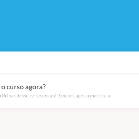
 o curso agora?
rticipar desse curso em até 3 meses após a matrícula.