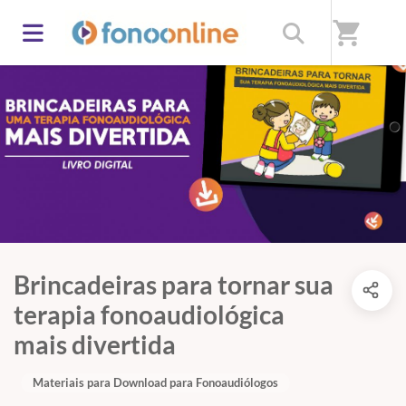
shopping_cart
Brincadeiras para tornar sua
terapia fonoaudiológica
mais divertida
Materiais para Download para Fonoaudiólogos