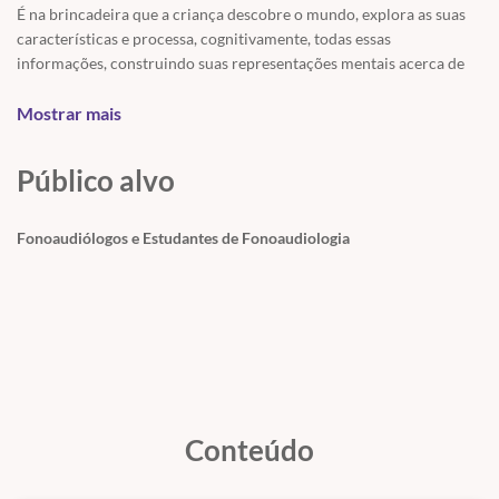
É na brincadeira que a criança descobre o mundo, explora as suas
características e processa, cognitivamente, todas essas
informações, construindo suas representações mentais acerca de
tudo.
Mostrar mais
Por isso, nada mais natural do que usar a brincadeira para mediar,
terapeuticamente, a aprendizagem de uma determinada habilidade
Público alvo
que a criança não esteja conseguindo desenvolver sozinha. Assim, o
objetivo deste material é oferecer algumas ideias de brincadeiras
que irão tornar a sua terapia mais natural e divertida!
Fonoaudiólogos e Estudantes de Fonoaudiologia
Material criado pela Fonoaudióloga Clara Esteves – CRFa 4: 12334-
1
Bons estudos!
Conteúdo