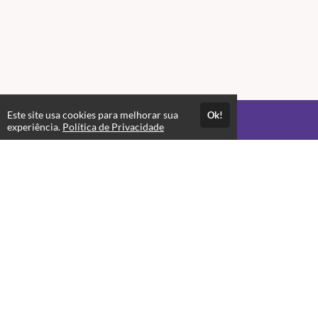
Este site usa cookies para melhorar sua
Ok!
Acesso por 1 mês
experiência.
Política de Privacidade
Até 1 mês de suporte
Estude quando e onde quiser
Materiais para download