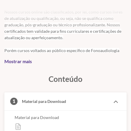
Matricule-se agora mesmo e comece a utilizar esse material
Nossos cursos online são classificados, por lei, como cursos livres
diferenciado em suas intervenções. O "Caderno de Atividades para
de atualização ou qualificação, ou seja, não se qualifica como
Dificuldades Ortográficas" foi elaborado pela Fonoaudióloga
graduação, pós-graduação ou técnico profissionalizante. Nossos
Glaucia Bispo, CRFa 2 14485, garantindo a qualidade e a eficiência
certificados tem validade para fins curriculares e certificações de
que você precisa para alcançar seus objetivos educacionais.
atualização ou aperfeiçoamento.
Aproveite, as vagas são limitadas!
Porém cursos voltados ao público específico de Fonoaudiologia
Material elaborado pela Fonoaudióloga Glaucia Bispo CRFa 2
necessitam de comprovação de estudo da graduação ou formação
14485
Mostrar mais
profissional para recebimento da certificação por serem cursos que
contenham material próprio da profissão.
Conteúdo
1
Material para Download
Material para Download