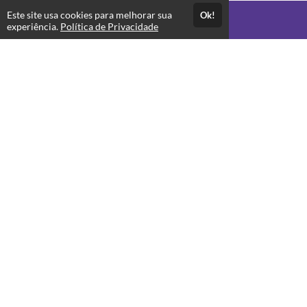
Este site usa cookies para melhorar sua
Ok!
Acesso por 1 mês
experiência.
Política de Privacidade
Até 1 mês de suporte
Estude quando e onde quiser
Materiais para download
Produtos relacionados
Amplie ainda mais seu conhecimento