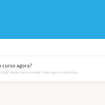
o curso agora?
icipar desse curso em até 1 mês após a matrícula.