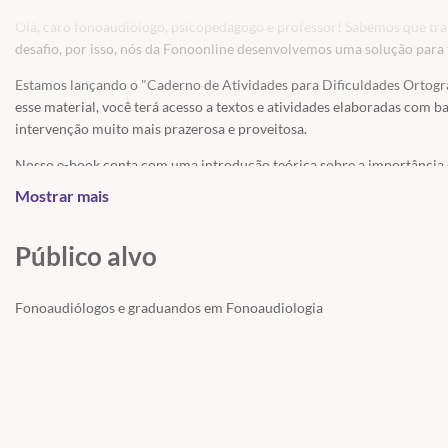
Olá, caro fonoaudiólogo, psicopedagogo e professor! Sabemos que tra
desafio, por isso, nós da Fonoonline desenvolvemos uma solução para fa
Estamos lançando o "Caderno de Atividades para Dificuldades Ortográf
esse material, você terá acesso a textos e atividades elaboradas com b
intervenção muito mais prazerosa e proveitosa.
Nosso e-book conta com uma introdução teórica sobre a importância 
ortográficas. Em seguida, apresentamos uma série de atividades incrív
Mostrar mais
necessidades de todos os níveis de dificuldade.
Além disso, para enriquecer ainda mais sua compreensão e aplicação 
Público alvo
material, acompanhada por relatos de casos clínicos.
Matricule-se agora mesmo e comece a utilizar esse material diferenci
Fonoaudiólogos e graduandos em Fonoaudiologia
Ortográficas" foi elaborado pela Fonoaudióloga Glaucia Bispo, CRFa 2 
objetivos educacionais. Aproveite, as vagas são limitadas!
Material elaborado pela Fonoaudióloga Glaucia Bispo CRFa 2 14485