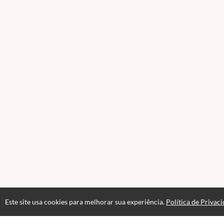
Este site usa cookies para melhorar sua experiência.
Política de Privac
Acesso por 1 mês
Até 1 mês de suporte