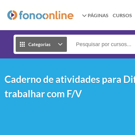
PÁGINAS
CURSOS
Categorias
Caderno de atividades para Dif
trabalhar com F/V