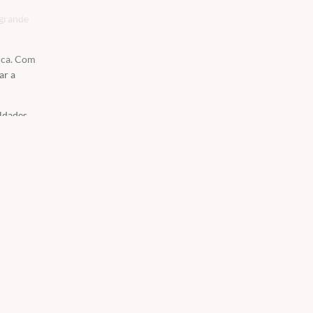
 grande
fica. Com
ar a
ldades
o de todo
çar seus