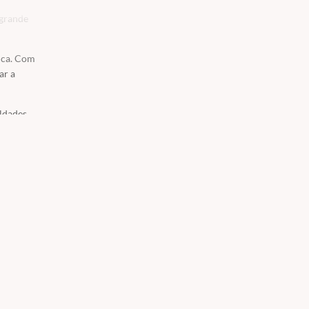
 grande
fica. Com
ar a
ldades
o de todo
çar seus