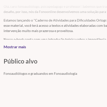
Olá, caro fonoaudiólogo, psicopedagogo e professor! Sabemos que tra
desafio, por isso, nós da Fonoonline desenvolvemos uma solução para fa
Estamos lançando o "Caderno de Atividades para Dificuldades Ortográf
esse material, você terá acesso a textos e atividades elaboradas com b
intervenção muito mais prazerosa e proveitosa.
Nosso e-book conta com uma introdução teórica sobre a importância 
ortográficas. Em seguida, apresentamos uma série de atividades incrív
Mostrar mais
necessidades de todos os níveis de dificuldade.
Além disso, para enriquecer ainda mais sua compreensão e aplicação 
Público alvo
material, acompanhada por relatos de casos clínicos.
Matricule-se agora mesmo e comece a utilizar esse material diferenci
Fonoaudiólogos e graduandos em Fonoaudiologia
Ortográficas" foi elaborado pela Fonoaudióloga Glaucia Bispo, CRFa 2 
objetivos educacionais. Aproveite, as vagas são limitadas!
Material elaborado pela Fonoaudióloga Glaucia Bispo CRFa 2 14485