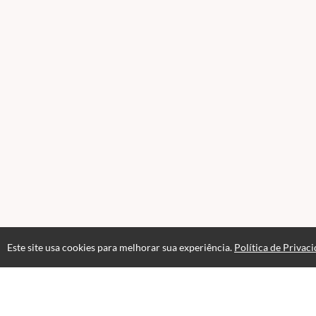
Este site usa cookies para melhorar sua experiência.
Política de Privac
Acesso por 1 mês
Até 1 mês de suporte