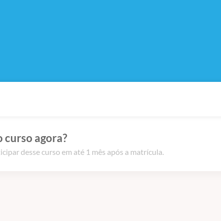
o curso agora?
icipar desse curso em até 1 mês após a matrícula.