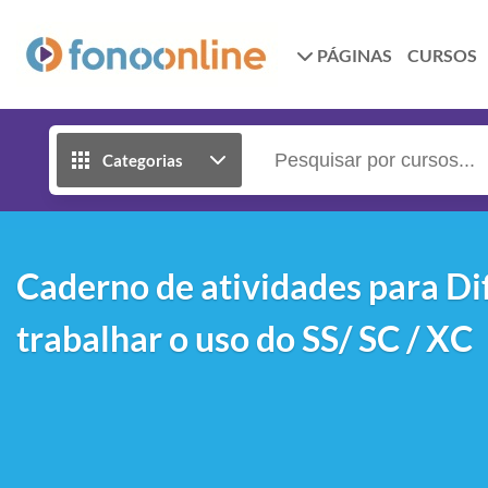
PÁGINAS
CURSOS
Categorias
Caderno de atividades para Dif
trabalhar o uso do SS/ SC / XC