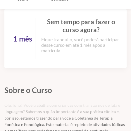
Sem tempo para fazer o
curso agora?
1 mês
Fique tranquilo, você poderá participar
desse curso em até 1 mês após a
matrícula.
Sobre o Curso
Olá, fono! Você trabalha com crianças com transtornos de fala e
linguagem? Sabemos o quão importante é a sua prática clínica e,
por isso, estamos trazendo para você a Coletânea de Terapia
Fonética e Fonológica. Este material é repleto de atividades lúdicas
e específicas para cada fonema consonantal do português