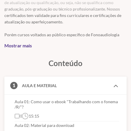
PROGRAMAÇÃO: (arquifonema R)
de atualização ou qualificação, ou seja, não se qualifica como
graduação, pós-graduação ou técnico profissionalizante. Nossos
Aula 01: Como usar o ebook "Trabalhando com o arquifonema
certificados tem validade para fins curriculares e certificações de
/R/"?
atualização ou aperfeiçoamento.
Aula 02: Material para download: ebook "Trabalhando com o
Porém cursos voltados ao público específico de Fonoaudiologia
arquifonema /R/"
necessitam de comprovação de estudo da graduação ou formação
Mostrar mais
Introdução
profissional para recebimento da certificação por serem cursos que
contenham material próprio da profissão.
Características do fonema
Conteúdo
Dicas para realização fonoarticulatória do fonema
Atividades com onomatopeias e primeiras palavras
1
AULA E MATERIAL
Atividades com palavras simples
Atividades com palavras complexas
Aula 01: Como usar o ebook "Trabalhando com o fonema
/R/"?
Atividades com frases
15:15
Atividades com histórias
Aula 02: Material para download
Atividades com músicas