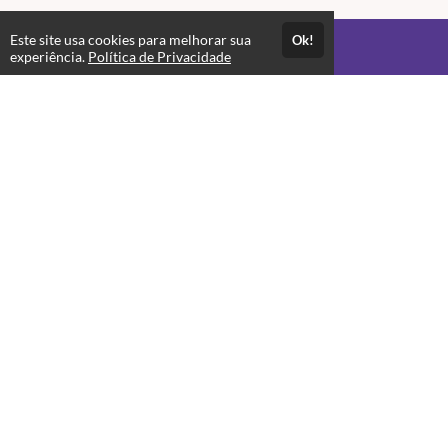
Este site usa cookies para melhorar sua
Ok!
Acesso por 1 mês
experiência.
Política de Privacidade
Até 1 mês de suporte
Estude quando e onde quiser
Avaliações
Opinião dos alunos que se matricularam