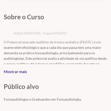
Sobre o Curso
AULA GRATUITA: O que é PEATE?
O Potencial evocado auditivo de tronco ecefalico (PEATE ) é um
exame eletrofisiológico que a cada dia que passa tem uma maior
demanda na prática fonoaudiologia, principalmente para os
audiologistas. Este potencial avalia a atividade da via auditiva desde
o nervo auditivo até o tronco encefálico, ocorrendo durante os
primeiros 10 milissegundos (ms) em resposta a uma estimulação
Mostrar mais
acústica.
E com toda essa demanda crescente, nós não poderíamos ficar sem
Público alvo
ter um bate-babo incrível sobre o assunto...
Fonoaudiólogos e Graduandos em Fonoaudiologia.
PROGRAMAÇÃO