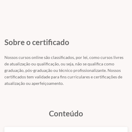
O que é PEATE?
Como um exame eletrofisiológico pode ser usado para saber
o limiar auditivo de alguém?
Existe um padrão de normalidade na análise de um exame?
Perda auditiva interfere no exame?
Paciente criança precisa de sedação se não tiver dormindo
Sobre o certificado
na hora do exame?
Existe diferença na resposta do exame aos diferentes
Nossos cursos online são classificados, por lei, como cursos livres
públicos (criança, adulto, idoso)?
de atualização ou qualificação, ou seja, não se qualifica como
graduação, pós-graduação ou técnico profissionalizante. Nossos
certificados tem validade para fins curriculares e certificações de
Quer saber mais sobre esse exame? Vem nos acompanhar nessa live
atualização ou aperfeiçoamento.
cheia de dicas incríveis!
DETALHES:
Conteúdo
Esta aula possui 22 minutos de duração e é apresentada no formato
de vídeo-aula.