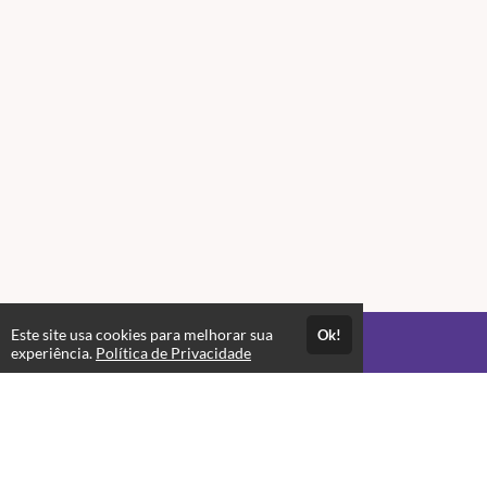
Este site usa cookies para melhorar sua
Ok!
Acesso por 1 mês
experiência.
Política de Privacidade
Até 1 mês de suporte
Estude quando e onde quiser