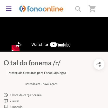
shopping_cart
O tal do fonema /r/
Materiais Gratuitos para Fonoaudiólogos
Baseado em 27 avaliações
1 hora de carga horária
2 aulas
1 módulo