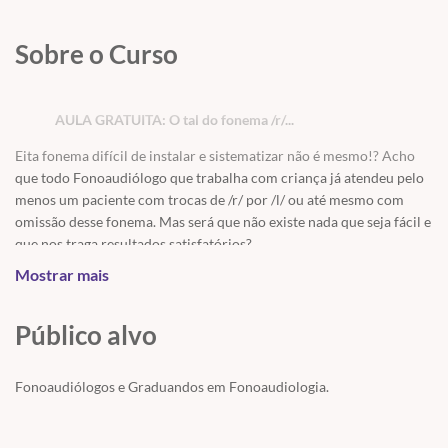
Sobre o Curso
AULA GRATUITA: O tal do fonema /r/...
Eita fonema difícil de instalar e sistematizar não é mesmo!? Acho
que todo Fonoaudiólogo que trabalha com criança já atendeu pelo
menos um paciente com trocas de /r/ por /l/ ou até mesmo com
omissão desse fonema. Mas será que não existe nada que seja fácil e
que nos traga resultados satisfatórios?
Mostrar mais
PROGRAMAÇÃO
Público alvo
Qual é o motivo do fonema /r/ ser o mais temido?
Existe relação entre as aprazias prefaciais e a produção do /r/
Fonoaudiólogos e Graduandos em Fonoaudiologia.
?
Por que acontecem as substituições ou omissões nesse
fonema?