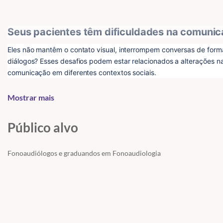
Seus pacientes têm dificuldades na comunic
Eles não mantêm o contato visual, interrompem conversas de forma
diálogos? Esses desafios podem estar relacionados a alterações na
comunicação em diferentes contextos sociais.
A 
pragmática
 envolve mais do que apenas palavras — ela está dire
Mostrar mais
uso apropriado da linguagem em cada situação. Quando há dificuld
significativamente impactada.
Público alvo
O material 
"Pragmática na Fonoaudiologia: Diagnóstico e Terapi
intervir nas dificuldades pragmáticas
 de seus pacientes de forma
Fonoaudiólogos e graduandos em Fonoaudiologia
Agora, além do manual detalhado, você terá um 
vídeo explicativo
aprimorar o uso social da linguagem
.
O que você vai aprender?
O que é pragmática e como ela influencia a comunicação