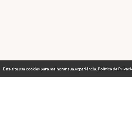
Este site usa cookies para melhorar sua experiência.
Política de Privac
Acesso por 1 mês
Até 1 mês de suporte