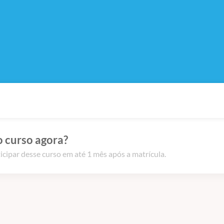
o curso agora?
icipar desse curso em até 1 mês após a matrícula.