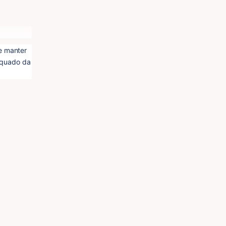
 manter 
quado da 
voz e ao 
e 
ra 