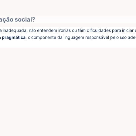
ação social?
 inadequada, não entendem ironias ou têm dificuldades para iniciar e
 
pragmática
, o componente da linguagem responsável pelo uso ade
tamente ligada à intenção comunicativa, ao turno de fala, ao tom de 
ades nesse aspecto, a interação social do paciente pode ser 
a Passo a Passo"
 foi desenvolvido para ajudá-lo a 
avaliar, interpretar 
 clara e eficaz.
, onde mostramos 
como avaliar e aplicar estratégias terapêuticas pa