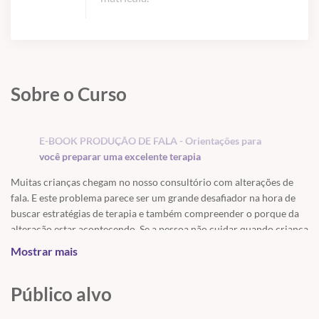
Sobre o Curso
E-BOOK PRODUÇÃO DE FALA - Orientações para
você preparar uma excelente terapia
Muitas crianças chegam no nosso consultório com alterações de
fala. E este problema parece ser um grande desafiador na hora de
buscar estratégias de terapia e também compreender o porque da
alteração estar acontecendo. Se a pessoa não cuidar quando criança
a fala ficará incorreta para a vida adulta também, o que pode
Mostrar mais
acarretar muitos momentos de embaraço na vida do paciente. Com
a intenção de ajudar os Fonoaudiólogos a compreenderem como
Público alvo
funciona o processo de produção de fala, este e-book foi
produzido.