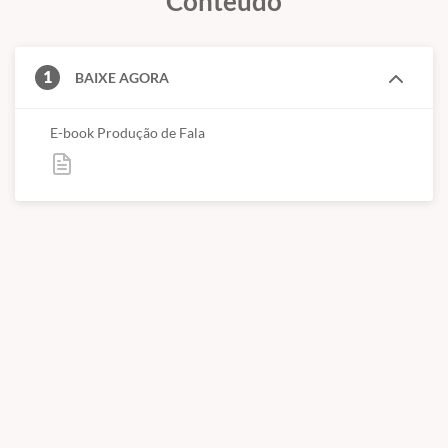
Conteúdo
Ao se matricular, você deverá entrar com o seu LOGIN para ter
acesso ao material e ao download do PDF. Material apenas
online/digital.
1
BAIXE AGORA
Este guia foi produzido pela Fonoaudióloga Erica Sitta CRFa 2
-15522.
E-book Produção de Fala