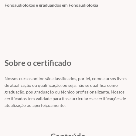
Fonoaudiólogos e graduandos em Fonoaudiologia
Aqui você aprenderá sobre:
Processo de articulação;
Adequada fonação
Avaliação de fala e como fazer o levantamento de dados;
Análise desses dados;
Introdução à Terapia de Fala.
Um livrinho digital elegante e promissor! Um
PDF
para consultar
Sobre o certificado
sempre que quiser se lembrar do assunto. E ainda melhor!
TOTALMENTE GRATUITO.
Nossos cursos online são classificados, por lei, como cursos livres
Não fique fora dessa! Este é o material certo para você aprender
de atualização ou qualificação, ou seja, não se qualifica como
mais sobre o tema.
graduação, pós-graduação ou técnico profissionalizante. Nossos
certificados tem validade para fins curriculares e certificações de
atualização ou aperfeiçoamento.
DETALHES:
Este material possui 40 páginas e é apresentado em formato
cartilha digital.