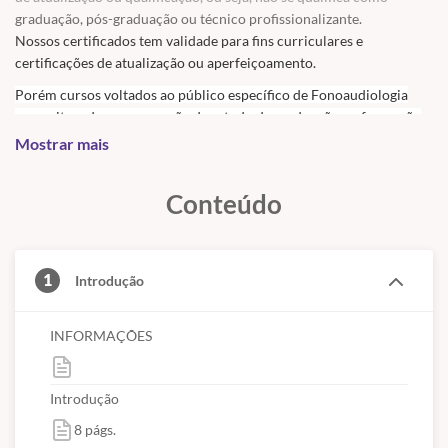
graduação, pós-graduação ou técnico profissionalizante.
Nossos certificados tem validade para fins curriculares e
certificações de atualização ou aperfeiçoamento.
Porém cursos voltados ao público específico de Fonoaudiologia
necessitam de
comprovação de estudo da graduação ou formação
profissional para recebimento da certificação
por serem cursos que
Mostrar mais
contenham material próprio da profissão.
Conteúdo
1
Introdução
INFORMAÇÕES
Introdução
8 págs.