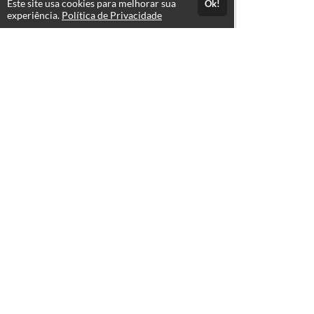
Este site usa cookies para melhorar sua
Ok!
experiência.
Política de Privacidade
Atendimento
2a-6a das 12:00 às 17:00. Exceto final de semana e feriado
+5514997590374
Fale Conosco
CNPJ: 22.514.266/0001-95
Páginas
Política de Privacidade