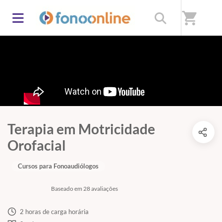
shopping_cart
Terapia em Motricidade
Orofacial
Cursos para Fonoaudiólogos
Baseado em 28 avaliações
2 horas de carga horária