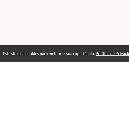
Este site usa cookies para melhorar sua experiência.
Política de Privac
Acesso por 1 mês
Até 1 mês de suporte