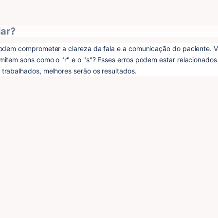
lar?
podem comprometer a clareza da fala e a comunicação do paciente. V
item sons como o "r" e o "s"? Esses erros podem estar relacionados 
 trabalhados, melhores serão os resultados.
o de um sistema linguístico. Quando há alterações fonológicas, o pac
nte os sons da língua, impactando sua inteligibilidade e desenvolvimen
 Passo a Passo"
 foi criado para ajudá-lo a 
identificar, avaliar e intervi
icaz
.
, onde mostramos 
como avaliar e aplicar estratégias terapêuticas pa