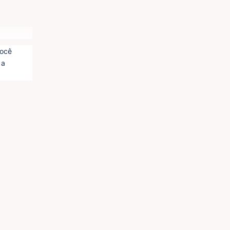
ocê 
a 
iente 
to da 
r nas 
ra o 