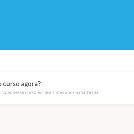
o curso agora?
icipar desse curso em até 1 mês após a matrícula.