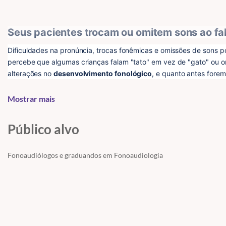
Seus pacientes trocam ou omitem sons ao fa
Dificuldades na pronúncia, trocas fonêmicas e omissões de sons 
percebe que algumas crianças falam "tato" em vez de "gato" ou om
alterações no 
desenvolvimento fonológico
, e quanto antes forem
A 
fonologia
 é responsável pela organização dos sons da fala dentr
Mostrar mais
pode apresentar dificuldades para diferenciar e utilizar corretame
linguagem.
Público alvo
O material 
"Fonologia na Fonoaudiologia: Diagnóstico e Terapia
dificuldades fonológicas dos seus pacientes de forma clara e ef
Fonoaudiólogos e graduandos em Fonoaudiologia
Agora, além do manual detalhado, você terá um 
vídeo explicativo
desenvolvimento da fonologia
.
O que você vai aprender?
O que é fonologia e como ela influencia a fala e a linguagem