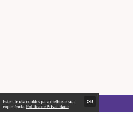
Este site usa cookies para melhorar sua
Ok!
Acesso por 3 meses
experiência.
Política de Privacidade
Até 3 meses de suporte