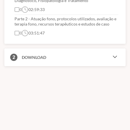
Diagnóstico, Fisiopatologia e Tratamento
02:59:33
3. DISTÚRBIOS RESPIRATÓRIOS DO SONO (DRS)
Parte 2 - Atuação fono, protocolos utilizados, avaliação e
Prevalência
terapia fono, recursos terapêuticos e estudos de caso
Fatores de risco
03:51:47
Diagnóstico: polissonografia e exames complementares
Sintomas e consequências
2
DOWNLOAD
4. FISIOPATOLOGIA DOS DRS E EXAMES
Fatores anatômicos
Fatores musculares
Fatores neuromusculares e ventilatórios
5. TRATAMENTOS
CPAP
AIO
Cirurgias