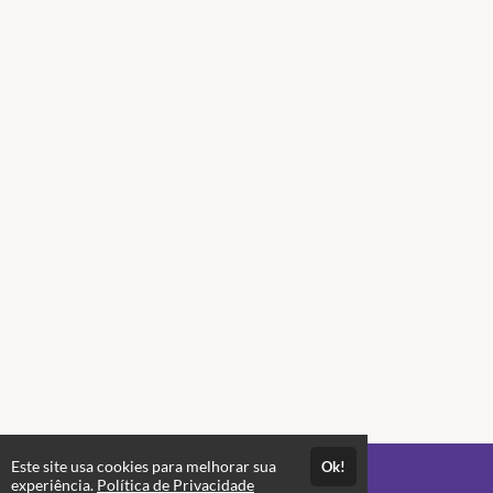
Este site usa cookies para melhorar sua
Ok!
Acesso por 3 meses
experiência.
Política de Privacidade