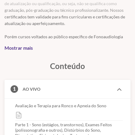
de atualização ou qualificação, ou seja, não se qualifica como
indo além dos exercícios musculares.
graduação, pós-graduação ou técnico profissionalizante. Nossos
certificados tem validade para fins curriculares e certificações de
atualização ou aperfeiçoamento.
PROGRAMAÇÃO
Porém cursos voltados ao público específico de Fonoaudiologia
necessitam de comprovação de estudo da graduação ou formação
O curso é teórico/prático e envolve o conteúdo abaixo:
Mostrar mais
profissional para recebimento da certificação por serem cursos que
1. SONO
contenham material próprio da profissão.
Conteúdo
Fisiologia
Estágios: NREM E REM
Ondas eletroencefalográficas
DIFERENÇAS Individuais
1
AO VIVO
Avaliação e Terapia para Ronco e Apneia do Sono
2. TRANSTORNOS DO SONO E DIAGNÓSTICO
Classificação Dos Transtornos Do Sono
Diagnóstico (exames feitos): Polissonografia
Parte 1 - Sono (estágios, transtornos), Exames Feitos
(polissonografia e outros), Distúrbios do Sono,