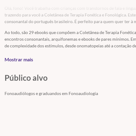
Olá, fono! Você trabalha com crianças com transtornos de fala e lingu
trazendo para você a Coletânea de Terapia Fonética e Fonológica. Este 
consonantal do português brasileiro. É perfeito para quem quer ter à m
Ao todo, são 29 ebooks que compõem a Coletânea de Terapia Fonética 
encontros consonantais, arquifonemas e ebooks de pares mínimos. Em to
de complexidade dos estímulos, desde onomatopeias até a contação de 
importância da fonética e da fonologia no trabalho com crianças com 
Mostrar mais
Além disso, cada ebook da coletânea inclui uma videoaula, onde você 
Apraxia de Fala, Transtorno Fonológico, TDL, ou até mesmo para cria
Público alvo
conhecimento!
Fonoaudiólogos e graduandos em Fonoaudiologia
PROGRAMAÇÃO: (fonema n)
Aula 01: Como usar o ebook "Trabalhando com o fonema /n/"?
Aula 02: Material para download: ebook "Trabalhando com o fonema 
Introdução