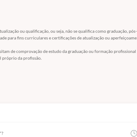
atualização ou qualificação, ou seja, não se qualifica como graduação, pós-
ade para fins curriculares e certificações de atualização ou aperfeiçoame
ssitam de comprovação de estudo da graduação ou formação profissional
 próprio da profissão.
as a serem utilizadas na terapia fonética e fonológica com o fonema /n/,
"?
a com crianças.