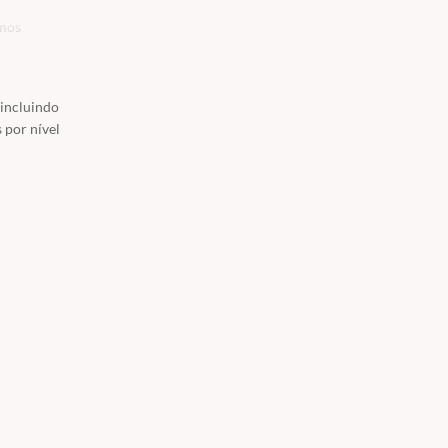
amos
 incluindo
 por nível
s, como
ouro de