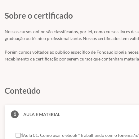
Características do fonema
Sobre o certificado
Dicas para realização fonoarticulatória do fonema
Atividades com onomatopeias e primeiras palavras
Nossos cursos online são classificados, por lei, como cursos livres de 
graduação ou técnico profissionalizante. Nossos certificados tem valid
Atividades com palavras simples
Atividades com palavras complexas
Porém cursos voltados ao público específico de Fonoaudiologia nece
recebimento da certificação por serem cursos que contenham material
Atividades com o fonema em posição medial
Atividades com frases
Atividades com histórias
Conteúdo
Atividades com músicas
1
AULA E MATERIAL
DETALHES:
Este curso contém um ebook digital com 84 páginas de atividades prátic
Aula 01: Como usar o ebook "Trabalhando com o fonema /n/
videoaula com discussões acerca do uso deste ebook na prática clínic