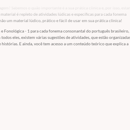
agem? Sabemos o quão importante é a sua prática clínica e, por isso, est
material é repleto de atividades lúdicas e específicas para cada fonema
ão um material lúdico, prático e fácil de usar em sua prática clínica!
e Fonológica - 1 para cada fonema consonantal do português brasileiro,
dos eles, existem várias sugestões de atividades, que estão organizadas
histórias. E ainda, você tem acesso a um conteúdo teórico que explica a
transtornos de fala e linguagem.
pode aprender a usar o material de forma diferente para diferentes caso
nças pequenas que ainda não falam. Você terá acesso a um verdadeiro tes
/n/"