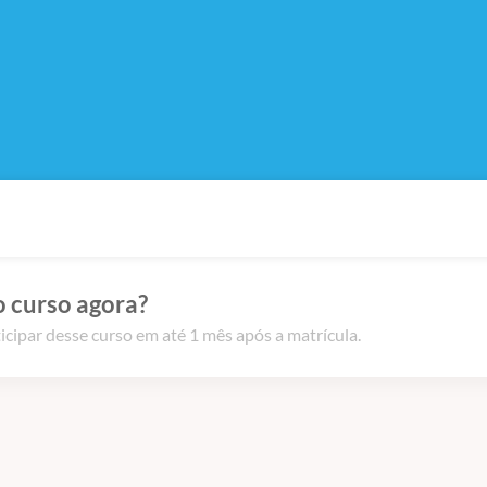
o curso agora?
icipar desse curso em até 1 mês após a matrícula.