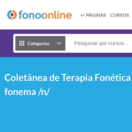
PÁGINAS
CURSOS
Categorias
Coletânea de Terapia Fonética
fonema /n/