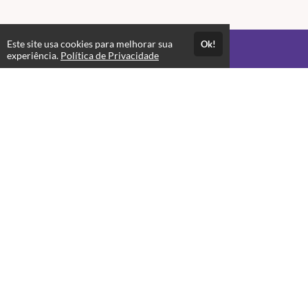
Este site usa cookies para melhorar sua
Ok!
Acesso por 1 mês
experiência.
Política de Privacidade
Até 1 mês de suporte
Estude quando e onde quiser
Materiais para download
Atendimento
2a-6a das 12:00 às 17:00. Exceto final de semana e feriado