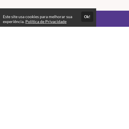
Este site usa cookies para melhorar sua
Ok!
Acesso por 3 meses
experiência.
Política de Privacidade
Até 3 meses de suporte
Estude quando e onde quiser
Materiais para download
Avaliações
Opinião dos alunos que se matricularam