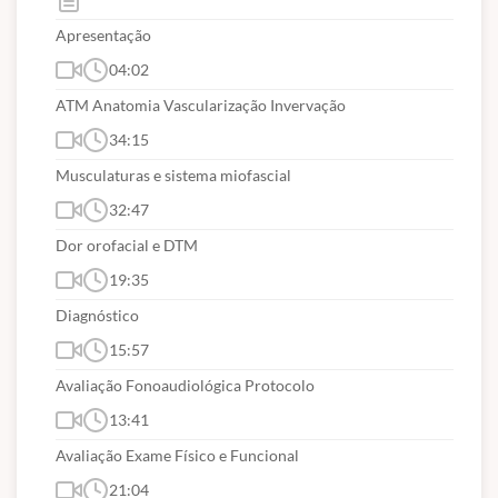
seja, com ele você estará completamente habilitado(a) para atender
esse tipo de alteração articular e trabalhar com a diminuição das
Apresentação
dores orofaciais.
04:02
AULA JÁ DISPONÍVEL! FAÇA SUA INSCRIÇÃO PARA
ATM Anatomia Vascularização Invervação
ACESSAR!
34:15
Matricule-se agora mesmo! E venha estudar conosco.
Musculaturas e sistema miofascial
Curso Ministrado pela Fonoaudióloga Danielle Barreto CRFa 5 -
32:47
7172
Dor orofacial e DTM
19:35
Diagnóstico
15:57
Avaliação Fonoaudiológica Protocolo
13:41
Avaliação Exame Físico e Funcional
21:04