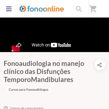
shopping_cart
Fonoaudiologia no manejo
clínico das Disfunções
TemporoMandibulares
Cursos para Fonoaudiólogos
3 horas de carga horária