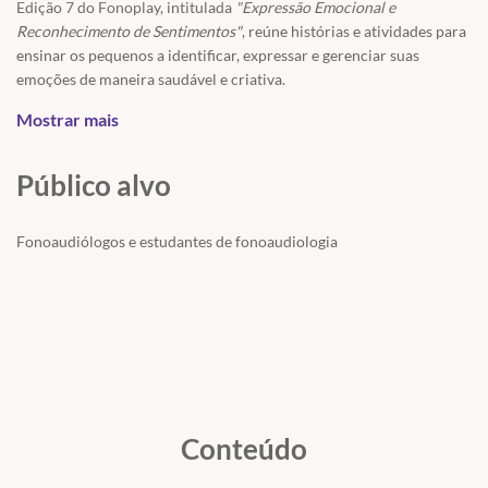
Edição 7 do Fonoplay, intitulada
"Expressão Emocional e
Reconhecimento de Sentimentos"
, reúne histórias e atividades para
ensinar os pequenos a identificar, expressar e gerenciar suas
emoções de maneira saudável e criativa.
Confira os destaques desta edição:
Mostrar mais
Gibi: Como Sentir e Se Expressar
Público alvo
Fonoaudiólogos e estudantes de fonoaudiologia
Conteúdo
Descrição:
Nesta emocionante história, Nina, Leo, Sofia e Artie