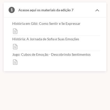
embarcam em uma jornada pelo "Jardim das Emoções". Durante a
aventura, cada personagem enfrenta situações que despertam
1
Acesse aqui os materiais da edição 7
sentimentos como felicidade, tristeza, raiva, medo e surpresa. Com
o apoio uns dos outros e ferramentas como a respiração consciente
História em Gibi: Como Sentir e Se Expressar
e o diálogo, eles aprendem a reconhecer e expressar suas emoções
de forma construtiva.
Objetivo:
O gibi tem como propósito auxiliar no desenvolvimento
História: A Jornada de Sofia e Suas Emoções
emocional das crianças, promovendo a identificação e a expressão
saudável de sentimentos. Através de uma narrativa envolvente, os
Jogo: Cubos de Emoção - Descobrindo Sentimentos
pequenos descobrem que todas as emoções são válidas e que saber
lidar com elas pode melhorar seu bem-estar emocional e social.
História: A Jornada de Sofia e Suas Emoções