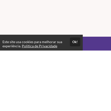
Detalhes da Edição 7:
Inclui 2 histórias exclusivas e 1 jogo interativo, perfeitos para
crianças explorarem o mundo das emoções com leveza e diversão.
Este site usa cookies para melhorar sua
Ok!
Acesso por 1 mês
experiência.
Política de Privacidade
Até 1 mês de suporte
Estude quando e onde quiser
Materiais para download
Produtos relacionados