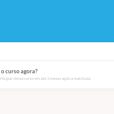
 o curso agora?
rticipar desse curso em até 3 meses após a matrícula.