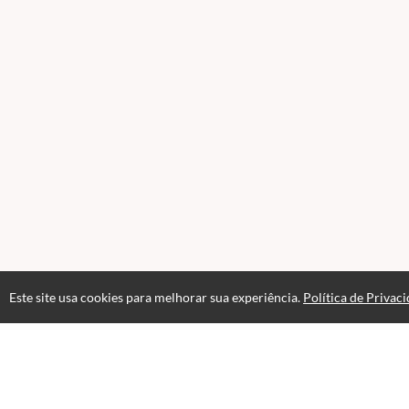
Este site usa cookies para melhorar sua experiência.
Política de Privac
Acesso por 3 meses
Até 3 meses de suporte