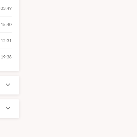
 e
03:49
ando a ter
15:40
12:31
19:38