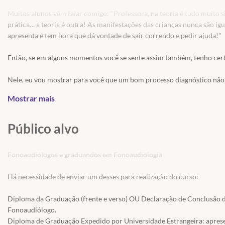
Muitos alunos vêm falar comigo: "Professora, na teoria é tudo muito s
prática… a teoria é outra! As manifestações das crianças nunca são iguais
apresenta e tem hora que dá vontade de sair correndo e pedir ajuda!"
Então, se em alguns momentos você se sente assim também, tenho certe
Nele, eu vou mostrar para você que um bom processo diagnóstico não se
determinada patologia em detrimento de outra. Esse processo deve se
Mostrar mais
diante de você e de como ela estabelece as suas relações com as pessoas
vezes, o que conseguimos identificar são hipóteses diagnósticas, mas 
alterações causam na vida da criança e de sua família, e não somente 
Público alvo
Portanto, nesse curso, vamos discutir diversos aspectos teóricos sobre
Fonoaudiólogos e graduandos em Fonoaudiologia
características de cada patologia. Afinal, sem esse conhecimento, nós
dificuldades na fala e na linguagem podem ter na vida da criança e de 
Há necessidade de enviar um desses para realização do curso:
diagnóstico na prática.
Diploma da Graduação (frente e verso) OU Declaração de Conclusão de
Fonoaudiólogo.
PROGRAMAÇÃO
Diploma de Graduação Expedido por Universidade Estrangeira: aprese