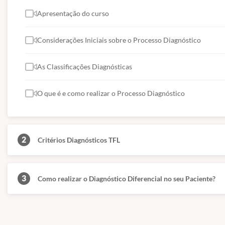
Por fim, trarei um roteiro bem sintetizado para orientar a sua análise 
Apresentação do curso
Linguagem, assim como alguns protocolos específicos para cada patolo
Assim, você certamente vai sair deste curso sabendo tudo o que você 
Considerações Iniciais sobre o Processo Diagnóstico
um olhar fonoaudiológico científico e, ao mesmo tempo, sensível para 
As Classificações Diagnósticas
Curso ministrado pela fga Clara Esteves – CRFa 4: 12334-1
O que é e como realizar o Processo Diagnóstico
2
Critérios Diagnósticos TFL
3
Como realizar o Diagnóstico Diferencial no seu Paciente?