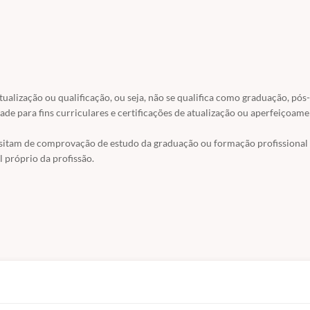
a Formação Acadêmica.
 matrícula.
uagem (TFL)
atualização ou qualificação, ou seja, não se qualifica como graduação, pós-
ade para fins curriculares e certificações de atualização ou aperfeiçoame
ssitam de comprovação de estudo da graduação ou formação profissional
 próprio da profissão.
Fala da Infância, Transtorno Fonológico e Transtorno Articulatório)
ica!