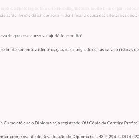
imples, as patologias têm critérios diagnósticos muito bem organizados, 
 as 'de livro', é difícil conseguir identificar a causa das alterações que a
za de que esse curso vai ajudá-lo, e muito!
 limita somente à identificação, na criança, de certas características d
 basear, também, no reconhecimento acerca de quem é essa criança que 
 ao seu redor a partir das suas dificuldades e além delas. Isso porque, m
todo o nosso trabalho deve ser desenvolvido a partir do impacto que essas
a partir de um determinado nome de patologia específica.
 o diagnóstico diferencial, as classificações diagnósticas, como CID e DS
 não conseguimos sair do lugar. Além disso, vou mostrar para você o impa
sua família, e, a partir disso, como devemos nos posicionar e conduzir ess
 Curso até que o Diploma seja registrado OU Cópia da Carteira Profissi
ntar comprovante de Revalidação do Diploma (art. 48, § 2º, da LDB de 2