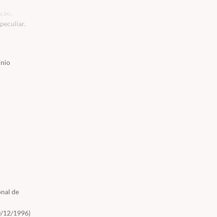
ção,
peculiar.
ínio
estratégias
onal de
0/12/1996)