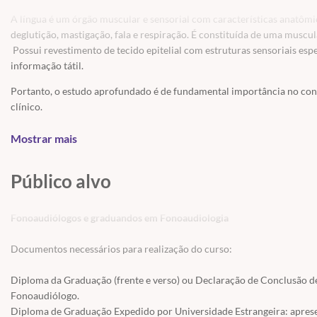
A língua é um órgão muscular e sensorial com características anatômi
deglutição, mastigação, fala e respiração. É constituída de uma muscu
Possui revestimento de tecido epitelial com estruturas sensoriais esp
informação tátil.
Portanto, o estudo aprofundado é de fundamental importância no cont
clínico.
Nesse curso
s
erá abordada a língua e suas relações com as estruturas o
eficientes
Mostrar mais
nos casos de alterações de fala, casos ortodônticos, DTM, vo
Público alvo
PROGRAMAÇÃO:
Breve revisão embriológica da língua
Fonoaudiólogos e graduandos em Fonoaudiologia
Musculatura: intrínseca e extrínseca
Aspecto sensorial: papilas gustativas
Documentos necessários para realização do curso:
A língua e suas relações com estruturas orofaciais e funções d
Análise das alterações posturais, sensoriais e do padrão motor 
Diploma da Graduação (frente e verso) ou Declaração de Conclusão de
temporomandibulares, alterações vocais, respiração oral e distú
Fonoaudiólogo.
Proposta de intervenção fonoaudiológica: exercícios práticos.
Diploma de Graduação Expedido por Universidade Estrangeira: aprese