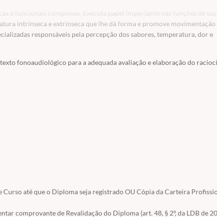
cas e funcionais complexas. Executa papel importante nas funções de suc
latura intrínseca e extrínseca que lhe dá forma e promove movimentação 
ecializadas responsáveis pela percepção dos sabores, temperatura, dor e
exto fonoaudiológico para a adequada avaliação e elaboração do racioc
rofaciais e faríngeas direcionando o raciocínio clínico
para a eleição de 
z e distúrbios respiratórios do sono
.
o sistema estomatognático
em casos de desvios fonéticos, alterações ortodônticas, disfunções
 Curso até que o Diploma seja registrado OU Cópia da Carteira Profissi
rbios respiratórios do sono.
ntar comprovante de Revalidação do Diploma (art. 48, § 2º, da LDB de 2