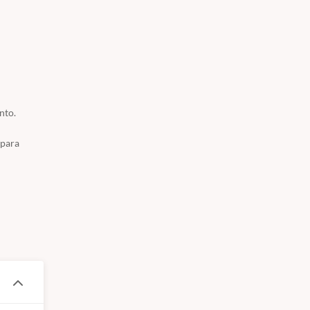
r a
nto.
 para