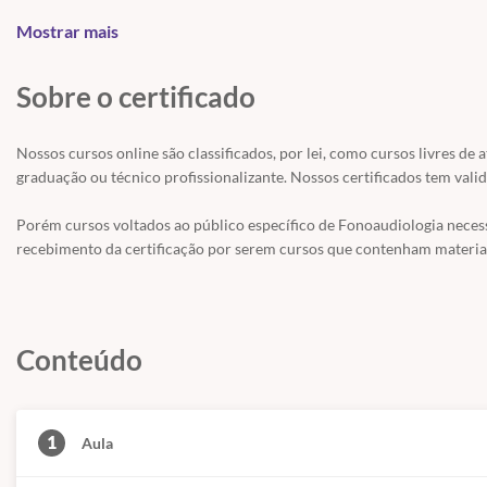
Histórico Escolar da Graduação ou algum Certificado comprovando 
Mostrar mais
O documento deve ser enviado por email ao fonoonline junto ao ato da
Ou seja, é aquele curso que estava faltando para você planejar sua ter
diagnosticar e reabilitar adequadamente seu paciente, melhorando os r
Sobre o certificado
Matricule-se agora! Venha estudar conosco!
Curso Ministrado pela Fonoaudióloga Danielle Barreto CRFa 5 - 7172
Nossos cursos online são classificados, por lei, como cursos livres de 
graduação ou técnico profissionalizante. Nossos certificados tem valid
Porém cursos voltados ao público específico de Fonoaudiologia nece
recebimento da certificação por serem cursos que contenham material
Conteúdo
1
Aula