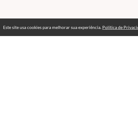
Este site usa cookies para melhorar sua experiência.
Política de Privac
Acesso por 3 meses
Até 3 meses de suporte
Av
Opinião dos al