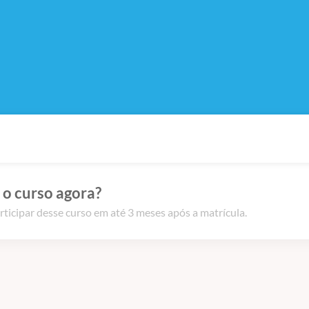
 o curso agora?
rticipar desse curso em até 3 meses após a matrícula.