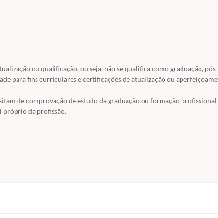
a Formação Acadêmica.
 matrícula.
apia com o toque que faltava. Uma verdadeira capacitação que irá te ajuda
esultados positivos da terapia.
atualização ou qualificação, ou seja, não se qualifica como graduação, pós-
ade para fins curriculares e certificações de atualização ou aperfeiçoame
ssitam de comprovação de estudo da graduação ou formação profissional
 próprio da profissão.