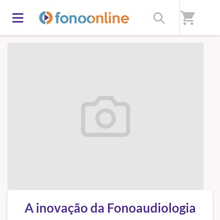
Início
/
Sobre nós
shopping_cart
A inovação da Fonoaudiologia